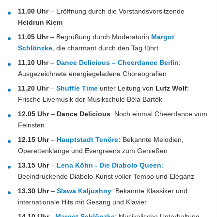
11.00 Uhr
– Eröffnung durch die Vorstandsvorsitzende
Heidrun Kiem
11.05 Uhr
– Begrüßung durch Moderatorin
Margot
Schlönzke
,
die charmant durch den Tag führt
11.10 Uhr
–
Dance Delicious – Cheerdance Berlin
:
Ausgezeichnete energiegeladene Choreografien
11.20 Uhr
–
Shuffle Time
unter Leitung von
Lutz Wolf
:
Frische Livemusik der Musikschule Béla Bartók
12.05 Uhr
–
Dance Delicious
: Noch einmal Cheerdance vom
Feinsten
12.15 Uhr
–
Hauptstadt Tenöre:
Bekannte Melodien,
Operettenklänge und Evergreens zum Genießen
13.15 Uhr
–
Lena Köhn - Die Diabolo Queen
:
Beeindruckende Diabolo-Kunst voller Tempo und Eleganz
13.30 Uhr
–
Slawa Kaljushny
: Bekannte Klassiker und
internationale Hits mit Gesang und Klavier
14.10 Uhr
-
Margot Schlönzke
: Musikalische Unterhaltung