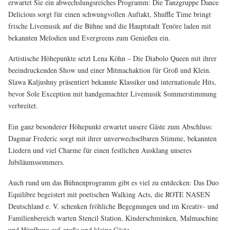
erwartet Sie ein abwechslungsreiches Programm: Die Tanzgruppe Dance
Delicious sorgt für einen schwungvollen Auftakt, Shuffle Time bringt
frische Livemusik auf die Bühne und die Hauptstadt Tenöre laden mit
bekannten Melodien und Evergreens zum Genießen ein.
Artistische Höhepunkte setzt Lena Köhn – Die Diabolo Queen mit ihrer
beeindruckenden Show und einer Mitmachaktion für Groß und Klein.
Slawa Kaljushny präsentiert bekannte Klassiker und internationale Hits,
bevor Sole Exception mit handgemachter Livemusik Sommerstimmung
verbreitet.
Ein ganz besonderer Höhepunkt erwartet unsere Gäste zum Abschluss:
Dagmar Frederic sorgt mit ihrer unverwechselbaren Stimme, bekannten
Liedern und viel Charme für einen festlichen Ausklang unseres
Jubiläumssommers.
Auch rund um das Bühnenprogramm gibt es viel zu entdecken: Das Duo
Equilibre begeistert mit poetischen Walking Acts, die ROTE NASEN
Deutschland e. V. schenken fröhliche Begegnungen und im Kreativ- und
Familienbereich warten Stencil Station, Kinderschminken, Malmaschine
und Hüpfburg auf große und kleine Gäste.